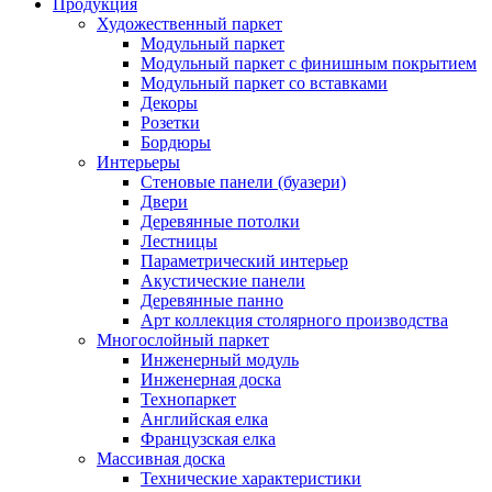
Продукция
Художественный паркет
Модульный паркет
Модульный паркет с финишным покрытием
Модульный паркет со вставками
Декоры
Розетки
Бордюры
Интерьеры
Стеновые панели (буазери)
Двери
Деревянные потолки
Лестницы
Параметрический интерьер
Акустические панели
Деревянные панно
Арт коллекция столярного производства
Многослойный паркет
Инженерный модуль
Инженерная доска
Технопаркет
Английская елка
Французская елка
Массивная доска
Технические характеристики