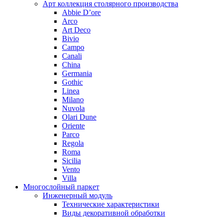
Арт коллекция столярного производства
Abbie D’ore
Arco
Art Deco
Bivio
Campo
Canali
China
Germania
Gothic
Linea
Milano
Nuvola
Olari Dune
Oriente
Parco
Regola
Roma
Sicilia
Vento
Villa
Многослойный паркет
Инженерный модуль
Технические характеристики
Виды декоративной обработки