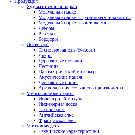
Продукция
Художественный паркет
Модульный паркет
Модульный паркет с финишным покрытием
Модульный паркет со вставками
Декоры
Розетки
Бордюры
Интерьеры
Стеновые панели (буазери)
Двери
Деревянные потолки
Лестницы
Параметрический интерьер
Акустические панели
Деревянные панно
Арт коллекция столярного производства
Многослойный паркет
Инженерный модуль
Инженерная доска
Технопаркет
Английская елка
Французская елка
Массивная доска
Технические характеристики