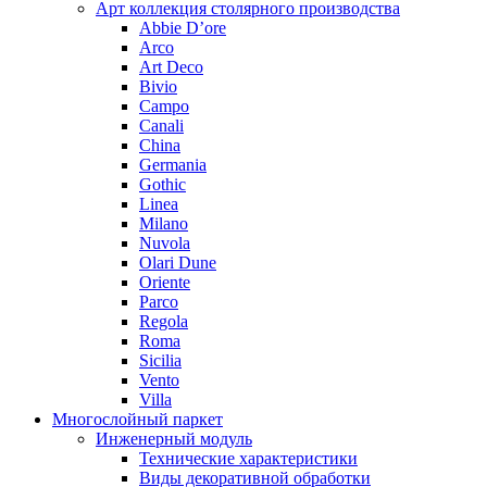
Арт коллекция столярного производства
Abbie D’ore
Arco
Art Deco
Bivio
Campo
Canali
China
Germania
Gothic
Linea
Milano
Nuvola
Olari Dune
Oriente
Parco
Regola
Roma
Sicilia
Vento
Villa
Многослойный паркет
Инженерный модуль
Технические характеристики
Виды декоративной обработки