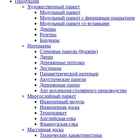
Продукция
Художественный паркет
Модульный паркет
Модульный паркет с финишным покрытием
Модульный паркет со вставками
Декоры
Розетки
Бордюры
Интерьеры
Стеновые панели (буазери)
Двери
Деревянные потолки
Лестницы
Параметрический интерьер
Акустические панели
Деревянные панно
Арт коллекция столярного производства
Многослойный паркет
Инженерный модуль
Инженерная доска
Технопаркет
Английская елка
Французская елка
Массивная доска
Технические характеристики