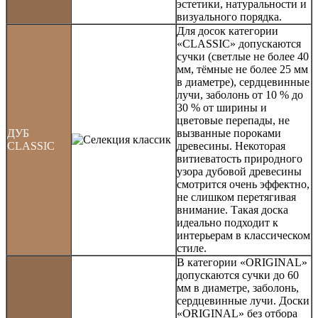
эстетики, натуральности и
визуального порядка.
Для досок категории
«CLASSIC» допускаются
сучки (светлые не более 40
мм, тёмные не более 25 мм
в диаметре), сердцевинные
лучи, заболонь от 10 % до
30 % от ширины и
цветовые перепады, не
ДУБ
вызванные пороками
CLASSIC
древесины. Некоторая
витиеватость природного
узора дубовой древесины
смотрится очень эффектно,
не слишком перетягивая
внимание. Такая доска
идеально подходит к
интерьерам в классическом
стиле.
В категории «ORIGINAL»
допускаются сучки до 60
мм в диаметре, заболонь,
сердцевинные лучи. Доски
«ORIGINAL» без отбора