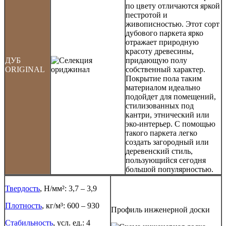
по цвету отличаются яркой
пестротой и
живописностью. Этот сорт
дубового паркета ярко
отражает природную
красоту древесины,
ДУБ
придающую полу
ORIGINAL
собственный характер.
Покрытие пола таким
материалом идеально
подойдет для помещений,
стилизованных под
кантри, этнический или
эко-интерьер. С помощью
такого паркета легко
создать загородный или
деревенский стиль,
пользующийся сегодня
большой популярностью.
Твердость
, Н/мм²: 3,7 – 3,9
Плотность
, кг/м³: 600 – 930
Профиль инженерной доски
Стабильность
, усл. ед.: 4