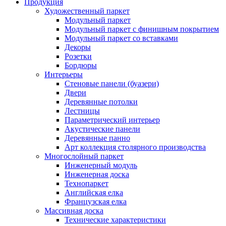
Продукция
Художественный паркет
Модульный паркет
Модульный паркет с финишным покрытием
Модульный паркет со вставками
Декоры
Розетки
Бордюры
Интерьеры
Стеновые панели (буазери)
Двери
Деревянные потолки
Лестницы
Параметрический интерьер
Акустические панели
Деревянные панно
Арт коллекция столярного производства
Многослойный паркет
Инженерный модуль
Инженерная доска
Технопаркет
Английская елка
Французская елка
Массивная доска
Технические характеристики