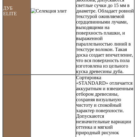
светлые сучки до 15 мм в
ДУБ
диаметре. Обладает ровной
ELITE
текстурой оживляемой
сердцевинными лучами,
выходящими на
поверхность плашки, и
выраженной
параллельностью линий в
текстуре волокон. Такая
доска создает впечатление,
что вся поверхность пола
изготовлена из цельного
куска древесины дуба.
Сортировка
«STANDARD» отличается
аккуратным и взвешенным
отбором древесины,
сохраняя визуальную
чистоту и спокойный
характер поверхности.
Допускаются
незначительные вариации
оттенка и мягкий
природный рисунок