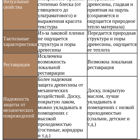
Визуальные
степенью блеска (от
древесины, гладкая и
свойства
глянцевого до
приятная на ощупь
ультраматового) и
(сохраняется и
выраженная красота
ощущается природное
текстуры
тепло материала)
Из-за лаковой пленки
Передается природная
Тактильные
не ощущается
структура и поры
характеристики
структура и поры
древесины, ощущается
древесины
ее теплота
Исключена
возможность
Возможна локальная
Реставрация
локальной
реставрация
реставрации
Более надежная
защита древесины от
механических
Доску, покрытую
воздействий. Доску,
маслом, лучше
Надежность
покрытую лаком,
укладывать в
защиты от
можно укладывать в
помещениях с низкой
механических
помещениях с
проходимостью
поврежедений
высокой
(спальни, детские и
проходимостью
т.д.)
(гостиные, коридоры
и т.д.)