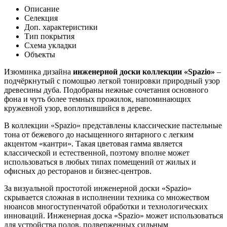
Описание
Селекция
Доп. характеристики
Тип покрытия
Схема укладки
Объекты
Изюминка дизайна
инженерной доски коллекции «Spazio»
–
подчёркнутый с помощью легкой тонировки природный узор
древесины дуба. Подобраны нежные сочетания основного
фона и чуть более темных прожилок, напоминающих
кружевной узор, воплотившийся в дереве.
В коллекции «Spazio» представлены классические пастельные
тона от бежевого до насыщенного янтарного с легким
акцентом «кантри». Такая цветовая гамма является
классической и естественной, поэтому вполне может
использоваться в любых типах помещений от жилых и
офисных до ресторанов и бизнес-центров.
За визуальной простотой инженерной доски «Spazio»
скрывается сложная в исполнении техника со множеством
нюансов многоступенчатой обработки и технологических
инноваций. Инженерная доска «Spazio» может использоваться
для устройства полов, подверженных сильным