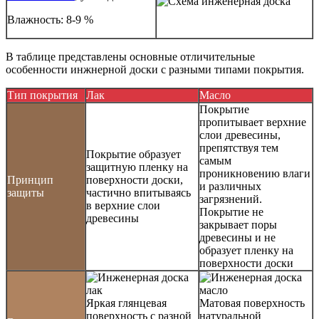
Влажность: 8-9 %
В таблице представлены основные отличительные
особенности инжнерной доски с разными типами покрытия.
Тип покрытия
Лак
Масло
Покрытие
пропитывает верхние
слои древесины,
препятствуя тем
Покрытие образует
самым
защитную пленку на
проникновению влаги
Принцип
поверхности доски,
и различных
защиты
частично впитываясь
загрязнений.
в верхние слои
Покрытие не
древесины
закрывает поры
древесины и не
образует пленку на
поверхности доски
Яркая глянцевая
Матовая поверхность
поверхность с разной
натуральной