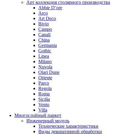
Арт коллекция столярного производства
Abbie D’ore
Arco
Art Deco
Bivio
Campo
Canali
China
Germania
Gothic
Linea
Milano
Nuvola
Olari Dune
Oriente
Parco
Regola
Roma
Sicilia
Vento
Villa
Многослойный паркет
Инженерный модуль
Технические характеристики
Виды декоративной обработки