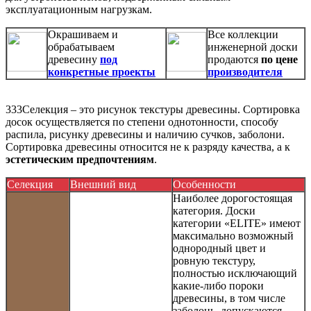
эксплуатационным нагрузкам.
Окрашиваем и
Все коллекции
обрабатываем
инженерной доски
древесину
под
продаются
по цене
конкретные проекты
производителя
333Селекция – это рисунок текстуры древесины. Сортировка
досок осуществляется по степени однотонности, способу
распила, рисунку древесины и наличию сучков, заболони.
Сортировка древесины относится не к разряду качества, а к
эстетическим предпочтениям
.
Селекция
Внешний вид
Особенности
Наиболее дорогостоящая
категория. Доски
категории «ELITE» имеют
максимально возможный
однородный цвет и
ровную текстуру,
полностью исключающий
какие-либо пороки
древесины, в том числе
заболонь, допускаются