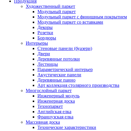
Продукция
Художественный паркет
Модульный паркет
Модульный паркет с финишным покрытием
Модульный паркет со вставками
Декоры
Розетки
Бордюры
Интерьеры
Стеновые панели (буазери)
Двери
Деревянные потолки
Лестницы
Параметрический интерьер
Акустические панели
Деревянные панно
Арт коллекция столярного производства
Многослойный паркет
Инженерный модуль
Инженерная доска
Технопаркет
Английская елка
Французская елка
Массивная доска
Технические характеристики