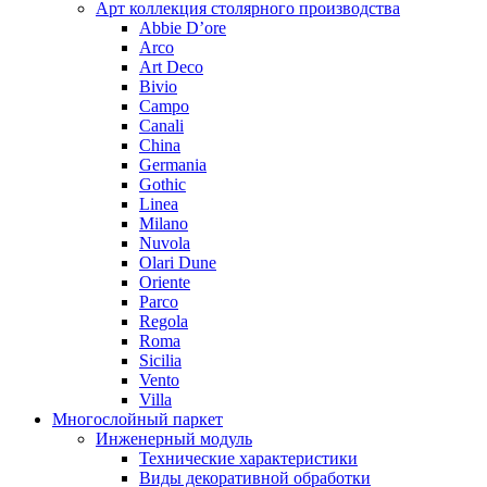
Арт коллекция столярного производства
Abbie D’ore
Arco
Art Deco
Bivio
Campo
Canali
China
Germania
Gothic
Linea
Milano
Nuvola
Olari Dune
Oriente
Parco
Regola
Roma
Sicilia
Vento
Villa
Многослойный паркет
Инженерный модуль
Технические характеристики
Виды декоративной обработки