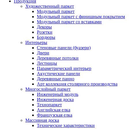
Продукция
Художественный паркет
Модульный паркет
Модульный паркет с финишным покрытием
Модульный паркет со вставками
Декоры
Розетки
Бордюры
Интерьеры
Стеновые панели (буазери)
Двери
Деревянные потолки
Лестницы
Параметрический интерьер
Акустические панели
Деревянные панно
Арт коллекция столярного производства
Многослойный паркет
Инженерный модуль
Инженерная доска
Технопаркет
Английская елка
Французская елка
Массивная доска
Технические характеристики