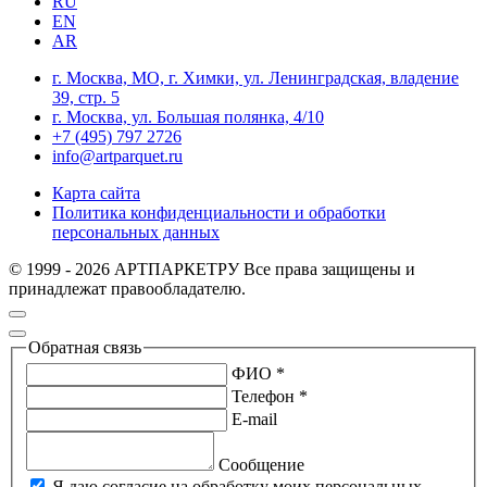
RU
EN
AR
г. Москва, МО, г. Химки, ул. Ленинградская, владение
39, стр. 5
г. Москва, ул. Большая полянка, 4/10
+7 (495) 797 2726
info@artparquet.ru
Карта сайта
Политика конфиденциальности и обработки
персональных данных
© 1999 - 2026 АРТПАРКЕТРУ Все права защищены и
принадлежат правообладателю.
Обратная связь
ФИО *
Телефон *
E-mail
Сообщение
Я даю согласие на обработку моих персональных