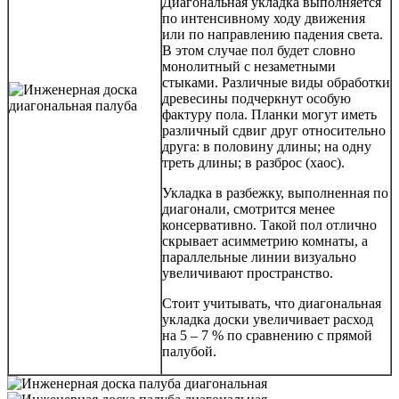
Диагональная укладка выполняется
по интенсивному ходу движения
или по направлению падения света.
В этом случае пол будет словно
монолитный с незаметными
стыками. Различные виды обработки
древесины подчеркнут особую
фактуру пола. Планки могут иметь
различный сдвиг друг относительно
друга: в половину длины; на одну
треть длины; в разброс (хаос).
Укладка в разбежку, выполненная по
диагонали, смотрится менее
консервативно. Такой пол отлично
скрывает асимметрию комнаты, а
параллельные линии визуально
увеличивают пространство.
Стоит учитывать, что диагональная
укладка доски увеличивает расход
на 5 – 7 % по сравнению с прямой
палубой.