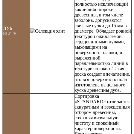
полностью исключающий
какие-либо пороки
древесины, в том числе
заболонь, допускаются
светлые сучки до 15 мм в
ДУБ
диаметре. Обладает ровной
ELITE
текстурой оживляемой
сердцевинными лучами,
выходящими на
поверхность плашки, и
выраженной
параллельностью линий в
текстуре волокон. Такая
доска создает впечатление,
что вся поверхность пола
изготовлена из цельного
куска древесины дуба.
Сортировка
«STANDARD» отличается
аккуратным и взвешенным
отбором древесины,
сохраняя визуальную
чистоту и спокойный
характер поверхности.
Допускаются