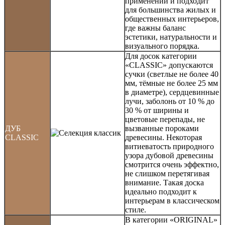
применении и подходит
для большинства жилых и
общественных интерьеров,
где важны баланс
эстетики, натуральности и
визуального порядка.
Для досок категории
«CLASSIC» допускаются
сучки (светлые не более 40
мм, тёмные не более 25 мм
в диаметре), сердцевинные
лучи, заболонь от 10 % до
30 % от ширины и
цветовые перепады, не
ДУБ
вызванные пороками
CLASSIC
древесины. Некоторая
витиеватость природного
узора дубовой древесины
смотрится очень эффектно,
не слишком перетягивая
внимание. Такая доска
идеально подходит к
интерьерам в классическом
стиле.
В категории «ORIGINAL»