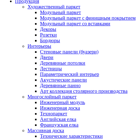
Продукция
Художественный паркет
Модульный паркет
Модульный паркет с финишным покрытием
Модульный паркет со вставками
Декоры
Розетки
Бордюры
Интерьеры
Стеновые панели (буазери)
Двери
Деревянные потолки
Лестницы
Параметрический интерьер
Акустические панели
Деревянные панно
Арт коллекция столярного производства
Многослойный паркет
Инженерный модуль
Инженерная доска
Технопаркет
Английская елка
Французская елка
Массивная доска
Технические характеристики