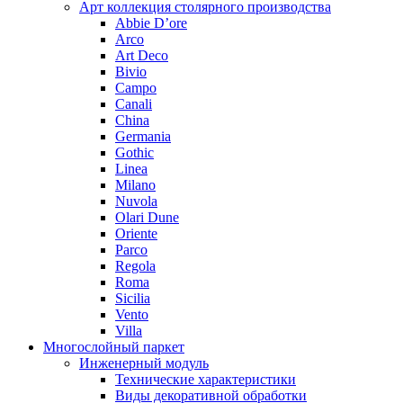
Арт коллекция столярного производства
Abbie D’ore
Arco
Art Deco
Bivio
Campo
Canali
China
Germania
Gothic
Linea
Milano
Nuvola
Olari Dune
Oriente
Parco
Regola
Roma
Sicilia
Vento
Villa
Многослойный паркет
Инженерный модуль
Технические характеристики
Виды декоративной обработки