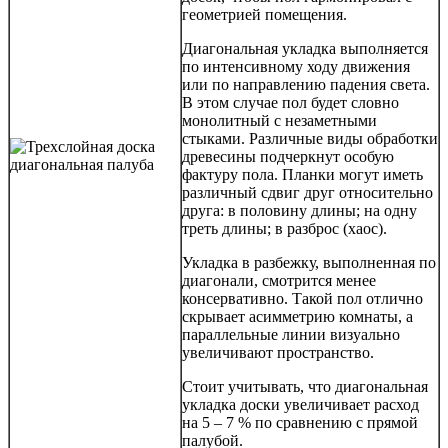
геометрией помещения.
Диагональная укладка выполняется
по интенсивному ходу движения
или по направлению падения света.
В этом случае пол будет словно
монолитный с незаметными
стыками. Различные виды обработки
древесины подчеркнут особую
фактуру пола. Планки могут иметь
различный сдвиг друг относительно
друга: в половину длины; на одну
треть длины; в разброс (хаос).
Укладка в разбежку, выполненная по
диагонали, смотрится менее
консервативно. Такой пол отлично
скрывает асимметрию комнаты, а
параллельные линии визуально
увеличивают пространство.
Стоит учитывать, что диагональная
укладка доски увеличивает расход
на 5 – 7 % по сравнению с прямой
палубой.