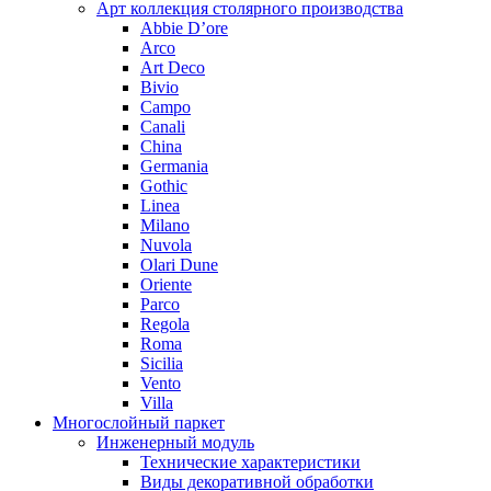
Арт коллекция столярного производства
Abbie D’ore
Arco
Art Deco
Bivio
Campo
Canali
China
Germania
Gothic
Linea
Milano
Nuvola
Olari Dune
Oriente
Parco
Regola
Roma
Sicilia
Vento
Villa
Многослойный паркет
Инженерный модуль
Технические характеристики
Виды декоративной обработки