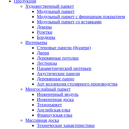
Продукция
Художественный паркет
Модульный паркет
Модульный паркет с финишным покрытием
Модульный паркет со вставками
Декоры
Розетки
Бордюры
Интерьеры
Стеновые панели (буазери)
Двери
Деревянные потолки
Лестницы
Параметрический интерьер
Акустические панели
Деревянные панно
Арт коллекция столярного производства
Многослойный паркет
Инженерный модуль
Инженерная доска
Технопаркет
Английская елка
Французская елка
Массивная доска
Технические характеристики