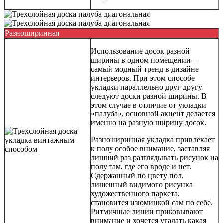
Разноширинная
Использование досок разной
ширины в одном помещении –
самый модный тренд в дизайне
интерьеров. При этом способе
укладки параллельно друг другу
следуют доски разной ширины. В
этом случае в отличие от укладки
«палуба», основной акцент делается
именно на разную ширину досок.
Разноширинная укладка привлекает
к полу особое внимание, заставляя
лишний раз разглядывать рисунок на
полу там, где его вроде и нет.
Сдержанный по цвету пол,
лишенный видимого рисунка
художественного паркета,
становится изюминкой сам по себе.
Ритмичные линии приковывают
внимание и хочется угадать какая