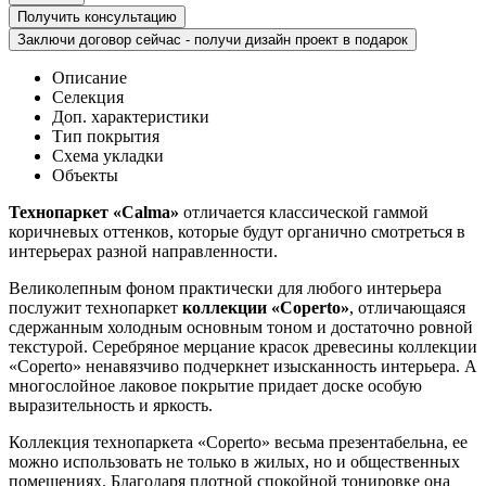
Получить консультацию
Заключи договор сейчас - получи дизайн проект в подарок
Описание
Селекция
Доп. характеристики
Тип покрытия
Схема укладки
Объекты
Технопаркет «Calma»
отличается классической гаммой
коричневых оттенков, которые будут органично смотреться в
интерьерах разной направленности.
Великолепным фоном практически для любого интерьера
послужит технопаркет
коллекции «Coperto»
, отличающаяся
сдержанным холодным основным тоном и достаточно ровной
текстурой. Серебряное мерцание красок древесины коллекции
«Coperto» ненавязчиво подчеркнет изысканность интерьера. А
многослойное лаковое покрытие придает доске особую
выразительность и яркость.
Коллекция технопаркета «Coperto» весьма презентабельна, ее
можно использовать не только в жилых, но и общественных
помещениях. Благодаря плотной спокойной тонировке она