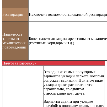
Реставрация
Исключена возможность локальной реставрац
Надежность
защиты от
Более надежная защита древесины от механич
механических
(гостиные, коридоры и т.д.)
поврежедений
Палуба (в разбежку)
Это один из самых популярных
вариантов укладки паркета, который
допускает вариации. При этом виде
укладки доски располагаются
параллельно, со сдвигом
относительно друг друга.
Варианты сдвига при укладке
палубой: в половину длины; на одну