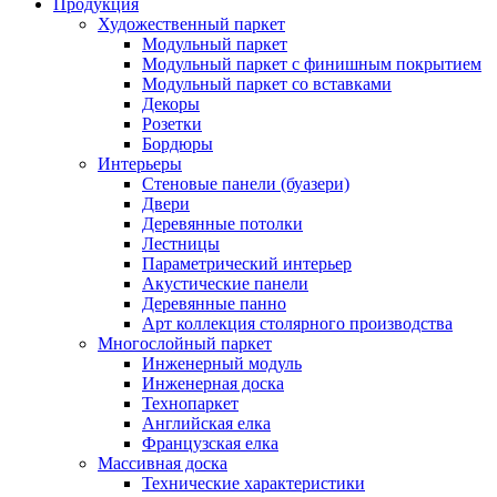
Продукция
Художественный паркет
Модульный паркет
Модульный паркет с финишным покрытием
Модульный паркет со вставками
Декоры
Розетки
Бордюры
Интерьеры
Стеновые панели (буазери)
Двери
Деревянные потолки
Лестницы
Параметрический интерьер
Акустические панели
Деревянные панно
Арт коллекция столярного производства
Многослойный паркет
Инженерный модуль
Инженерная доска
Технопаркет
Английская елка
Французская елка
Массивная доска
Технические характеристики