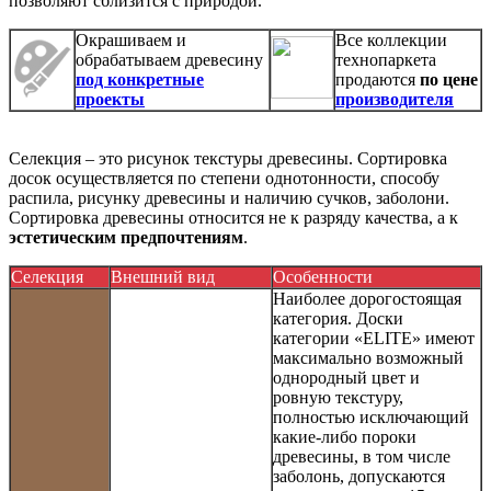
позволяют сблизится с природой.
Окрашиваем и
Все коллекции
обрабатываем древесину
технопаркета
под конкретные
продаются
по цене
проекты
производителя
Селекция – это рисунок текстуры древесины. Сортировка
досок осуществляется по степени однотонности, способу
распила, рисунку древесины и наличию сучков, заболони.
Сортировка древесины относится не к разряду качества, а к
эстетическим предпочтениям
.
Селекция
Внешний вид
Особенности
Наиболее дорогостоящая
категория. Доски
категории «ELITE» имеют
максимально возможный
однородный цвет и
ровную текстуру,
полностью исключающий
какие-либо пороки
древесины, в том числе
заболонь, допускаются