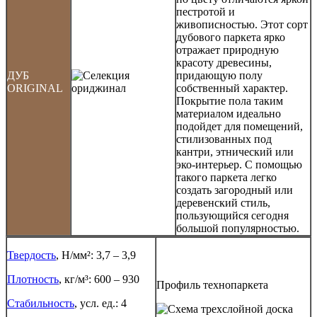
пестротой и
живописностью. Этот сорт
дубового паркета ярко
отражает природную
красоту древесины,
ДУБ
придающую полу
ORIGINAL
собственный характер.
Покрытие пола таким
материалом идеально
подойдет для помещений,
стилизованных под
кантри, этнический или
эко-интерьер. С помощью
такого паркета легко
создать загородный или
деревенский стиль,
пользующийся сегодня
большой популярностью.
Твердость
, Н/мм²: 3,7 – 3,9
Плотность
, кг/м³: 600 – 930
Профиль технопаркета
Стабильность
, усл. ед.: 4