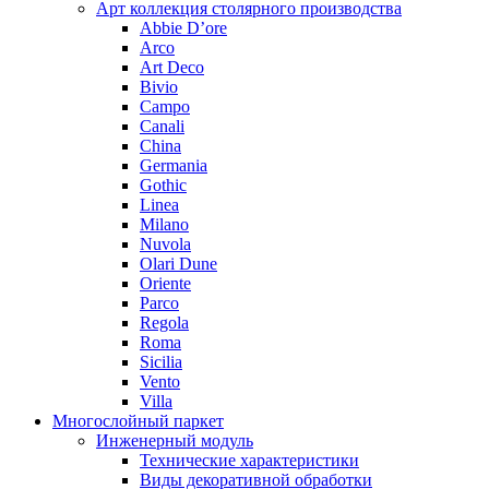
Арт коллекция столярного производства
Abbie D’ore
Arco
Art Deco
Bivio
Campo
Canali
China
Germania
Gothic
Linea
Milano
Nuvola
Olari Dune
Oriente
Parco
Regola
Roma
Sicilia
Vento
Villa
Многослойный паркет
Инженерный модуль
Технические характеристики
Виды декоративной обработки