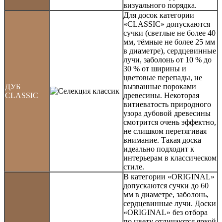
визуального порядка.
Для досок категории
«CLASSIC» допускаются
сучки (светлые не более 40
мм, тёмные не более 25 мм
в диаметре), сердцевинные
лучи, заболонь от 10 % до
30 % от ширины и
цветовые перепады, не
ДУБ
вызванные пороками
CLASSIC
древесины. Некоторая
витиеватость природного
узора дубовой древесины
смотрится очень эффектно,
не слишком перетягивая
внимание. Такая доска
идеально подходит к
интерьерам в классическом
стиле.
В категории «ORIGINAL»
допускаются сучки до 60
мм в диаметре, заболонь,
сердцевинные лучи. Доски
«ORIGINAL» без отбора
по цвету отличаются яркой