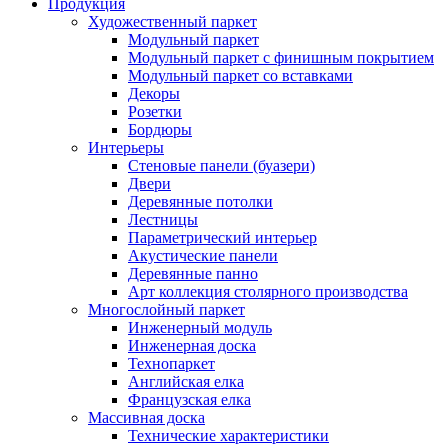
Продукция
Художественный паркет
Модульный паркет
Модульный паркет с финишным покрытием
Модульный паркет со вставками
Декоры
Розетки
Бордюры
Интерьеры
Стеновые панели (буазери)
Двери
Деревянные потолки
Лестницы
Параметрический интерьер
Акустические панели
Деревянные панно
Арт коллекция столярного производства
Многослойный паркет
Инженерный модуль
Инженерная доска
Технопаркет
Английская елка
Французская елка
Массивная доска
Технические характеристики