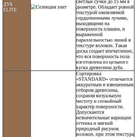
светлые сучки до 15 мм в
ДУБ
диаметре. Обладает ровной
ELITE
текстурой оживляемой
сердцевинными лучами,
выходящими на
поверхность плашки, и
выраженной
параллельностью линий в
текстуре волокон. Такая
доска создает впечатление,
что вся поверхность пола
изготовлена из цельного
куска древесины дуба.
Сортировка
«STANDARD» отличается
аккуратным и взвешенным
отбором древесины,
сохраняя визуальную
чистоту и спокойный
характер поверхности.
Допускаются
незначительные вариации
оттенка и мягкий
природный рисунок
волокон, при этом текстура