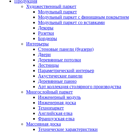
Продукция
Художественный паркет
Модульный паркет
Модульный паркет с финишным покрытием
Модульный паркет со вставками
Декоры
Розетки
Бордюры
Интерьеры
Стеновые панели (буазери)
Двери
Деревянные потолки
Лестницы
Параметрический интерьер
Акустические панели
Деревянные панно
Арт коллекция столярного производства
Многослойный паркет
Инженерный модуль
Инженерная доска
Технопаркет
Английская елка
Французская елка
Массивная доска
Технические характеристики