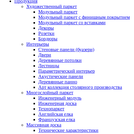
Продукция
Художественный паркет
Модульный паркет
Модульный паркет с финишным покрытием
Модульный паркет со вставками
Декоры
Розетки
Бордюры
Интерьеры
Стеновые панели (буазери)
Двери
Деревянные потолки
Лестницы
Параметрический интерьер
Акустические панели
Деревянные панно
Арт коллекция столярного производства
Многослойный паркет
Инженерный модуль
Инженерная доска
Технопаркет
Английская елка
Французская елка
Массивная доска
Технические характеристики