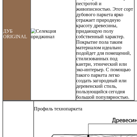
пестротой и
живописностью. Этот сорт
дубового паркета ярко
отражает природную
красоту древесины,
ДУБ
придающую полу
ORIGINAL
собственный характер.
Покрытие пола таким
материалом идеально
подойдет для помещений,
стилизованных под
кантри, этнический или
эко-интерьер. С помощью
такого паркета легко
создать загородный или
деревенский стиль,
пользующийся сегодня
большой популярностью.
Профиль технопаркета