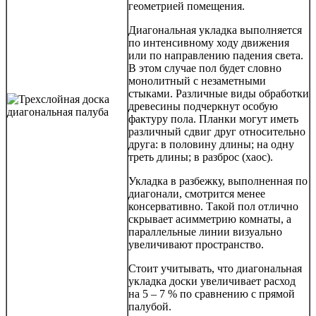
геометрией помещения.
Диагональная укладка выполняется
по интенсивному ходу движения
или по направлению падения света.
В этом случае пол будет словно
монолитный с незаметными
стыками. Различные виды обработки
древесины подчеркнут особую
фактуру пола. Планки могут иметь
различный сдвиг друг относительно
друга: в половину длины; на одну
треть длины; в разброс (хаос).
Укладка в разбежку, выполненная по
диагонали, смотрится менее
консервативно. Такой пол отлично
скрывает асимметрию комнаты, а
параллельные линии визуально
увеличивают пространство.
Стоит учитывать, что диагональная
укладка доски увеличивает расход
на 5 – 7 % по сравнению с прямой
палубой.