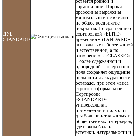
остаётся ровной и
гармоничной. Пороки
древесины выражены
минимально и не влияют
на общее восприятие
покрытия. По сравнению с
ДУБ
сортировкой «ELITE»
STANDARD
древесина «STANDARD»
выглядит чуть более живой
и естественной, а по
отношению к «CLASSIC»
– более сдержанной и
однородной. Поверхность
пола сохраняет ощущение
цельности и аккуратности,
оставаясь при этом менее
строгой и формальной.
Сортировка
«STANDARD»
универсальна в
применении и подходит
для большинства жилых и
общественных интерьеров,
где важны баланс
эстетики, натуральности и