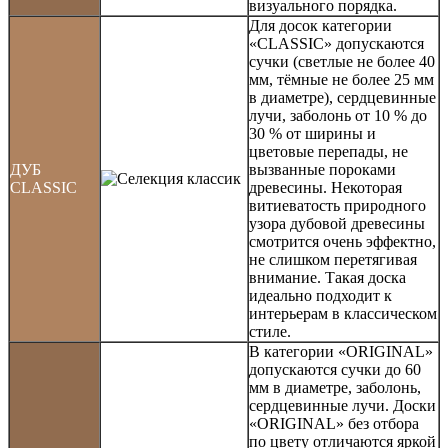
визуального порядка.
Для досок категории
«CLASSIC» допускаются
сучки (светлые не более 40
мм, тёмные не более 25 мм
в диаметре), сердцевинные
лучи, заболонь от 10 % до
30 % от ширины и
цветовые перепады, не
ДУБ
вызванные пороками
CLASSIC
древесины. Некоторая
витиеватость природного
узора дубовой древесины
смотрится очень эффектно,
не слишком перетягивая
внимание. Такая доска
идеально подходит к
интерьерам в классическом
стиле.
В категории «ORIGINAL»
допускаются сучки до 60
мм в диаметре, заболонь,
сердцевинные лучи. Доски
«ORIGINAL» без отбора
по цвету отличаются яркой