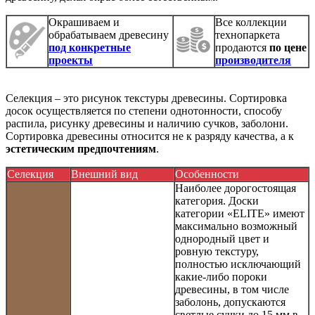
Окрашиваем и
Все коллекции
обрабатываем древесину
технопаркета
под конкретные
продаются
по цене
проекты
производителя
Селекция – это рисунок текстуры древесины. Сортировка
досок осуществляется по степени однотонности, способу
распила, рисунку древесины и наличию сучков, заболони.
Сортировка древесины относится не к разряду качества, а к
эстетическим предпочтениям
.
Селекция
Внешний вид
Особенности
Наиболее дорогостоящая
категория. Доски
категории «ELITE» имеют
максимально возможный
однородный цвет и
ровную текстуру,
полностью исключающий
какие-либо пороки
древесины, в том числе
заболонь, допускаются
светлые сучки до 15 мм в