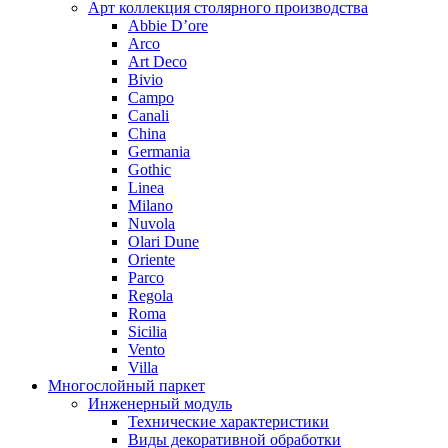
Арт коллекция столярного производства
Abbie D’ore
Arco
Art Deco
Bivio
Campo
Canali
China
Germania
Gothic
Linea
Milano
Nuvola
Olari Dune
Oriente
Parco
Regola
Roma
Sicilia
Vento
Villa
Многослойный паркет
Инженерный модуль
Технические характеристики
Виды декоративной обработки