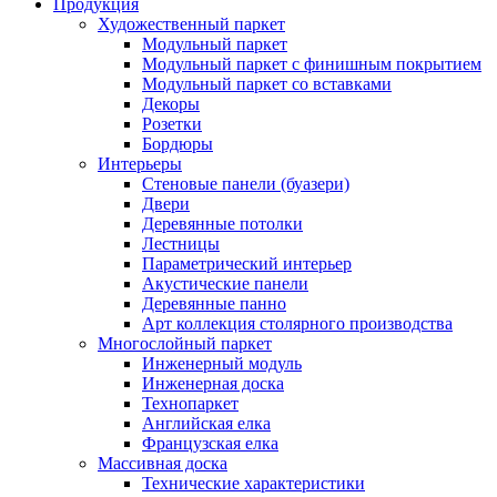
Продукция
Художественный паркет
Модульный паркет
Модульный паркет с финишным покрытием
Модульный паркет со вставками
Декоры
Розетки
Бордюры
Интерьеры
Стеновые панели (буазери)
Двери
Деревянные потолки
Лестницы
Параметрический интерьер
Акустические панели
Деревянные панно
Арт коллекция столярного производства
Многослойный паркет
Инженерный модуль
Инженерная доска
Технопаркет
Английская елка
Французская елка
Массивная доска
Технические характеристики