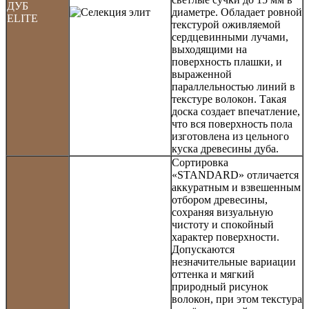
ДУБ
диаметре. Обладает ровной
ELITE
текстурой оживляемой
сердцевинными лучами,
выходящими на
поверхность плашки, и
выраженной
параллельностью линий в
текстуре волокон. Такая
доска создает впечатление,
что вся поверхность пола
изготовлена из цельного
куска древесины дуба.
Сортировка
«STANDARD» отличается
аккуратным и взвешенным
отбором древесины,
сохраняя визуальную
чистоту и спокойный
характер поверхности.
Допускаются
незначительные вариации
оттенка и мягкий
природный рисунок
волокон, при этом текстура