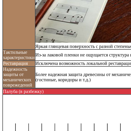
Яркая глянцевая поверхность с разной степень
Тактильные
Из-за лаковой пленки не ощущается структура
характеристики
Реставрация
Исключена возможность локальной реставрац
Надежность
защиты от
Более надежная защита древесины от механич
механических
(гостиные, коридоры и т.д.)
поврежедений
Палуба (в разбежку)