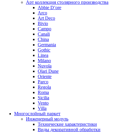
Арт коллекция столярного производства
Abbie D’ore
Arco
Art Deco
Bivio
Campo
Canali
China
Germania
Gothic
Linea
Milano
Nuvola
Olari Dune
Oriente
Parco
Regola
Roma
Sicilia
Vento
Villa
Многослойный паркет
Инженерный модуль
Технические характеристики
Виды декоративной обработки