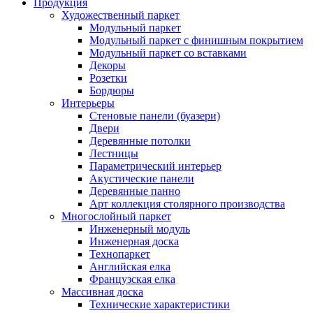
Продукция
Художественный паркет
Модульный паркет
Модульный паркет с финишным покрытием
Модульный паркет со вставками
Декоры
Розетки
Бордюры
Интерьеры
Стеновые панели (буазери)
Двери
Деревянные потолки
Лестницы
Параметрический интерьер
Акустические панели
Деревянные панно
Арт коллекция столярного производства
Многослойный паркет
Инженерный модуль
Инженерная доска
Технопаркет
Английская елка
Французская елка
Массивная доска
Технические характеристики