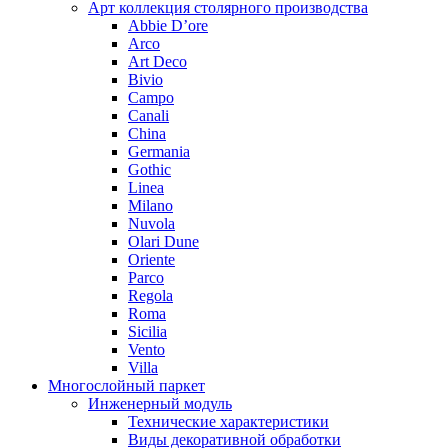
Арт коллекция столярного производства
Abbie D’ore
Arco
Art Deco
Bivio
Campo
Canali
China
Germania
Gothic
Linea
Milano
Nuvola
Olari Dune
Oriente
Parco
Regola
Roma
Sicilia
Vento
Villa
Многослойный паркет
Инженерный модуль
Технические характеристики
Виды декоративной обработки