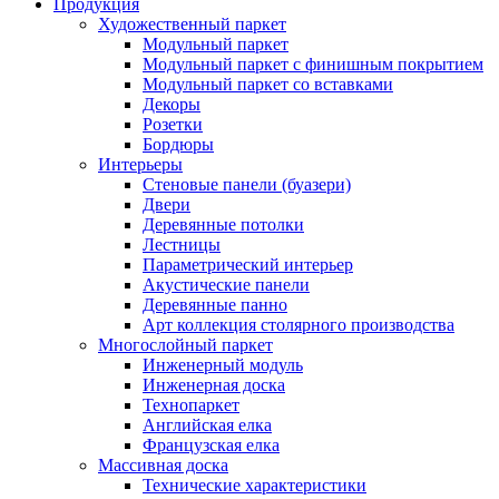
Продукция
Художественный паркет
Модульный паркет
Модульный паркет с финишным покрытием
Модульный паркет со вставками
Декоры
Розетки
Бордюры
Интерьеры
Стеновые панели (буазери)
Двери
Деревянные потолки
Лестницы
Параметрический интерьер
Акустические панели
Деревянные панно
Арт коллекция столярного производства
Многослойный паркет
Инженерный модуль
Инженерная доска
Технопаркет
Английская елка
Французская елка
Массивная доска
Технические характеристики