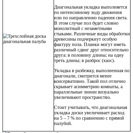
Диагональная укладка выполняется
по интенсивному ходу движения
или по направлению падения света.
В этом случае пол будет словно
монолитный с незаметными
стыками. Различные виды обработки
древесины подчеркнут особую
фактуру пола. Планки могут иметь
различный сдвиг друг относительно
друга: в половину длины; на одну
треть длины; в разброс (хаос).
Укладка в разбежку, выполненная по
диагонали, смотрится менее
консервативно. Такой пол отлично
скрывает асимметрию комнаты, а
параллельные линии визуально
увеличивают пространство.
Стоит учитывать, что диагональная
укладка доски увеличивает расход
на 5 – 7 % по сравнению с прямой
палубой.