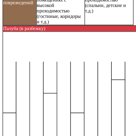
поврежедений
высокой
(спальни, детские и
проходимостью
т.д.)
(гостиные, коридоры
и т.д.)
Палуба (в разбежку)