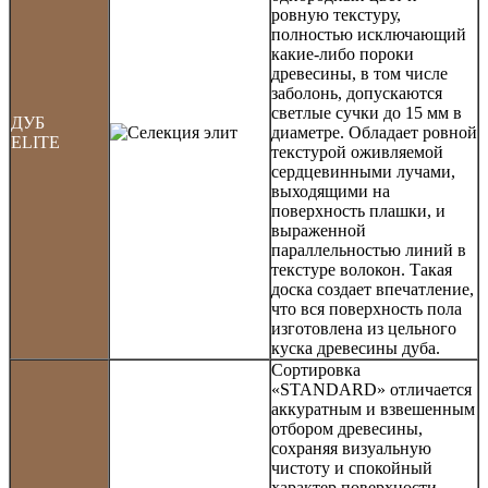
ровную текстуру,
полностью исключающий
какие-либо пороки
древесины, в том числе
заболонь, допускаются
светлые сучки до 15 мм в
ДУБ
диаметре. Обладает ровной
ELITE
текстурой оживляемой
сердцевинными лучами,
выходящими на
поверхность плашки, и
выраженной
параллельностью линий в
текстуре волокон. Такая
доска создает впечатление,
что вся поверхность пола
изготовлена из цельного
куска древесины дуба.
Сортировка
«STANDARD» отличается
аккуратным и взвешенным
отбором древесины,
сохраняя визуальную
чистоту и спокойный
характер поверхности.