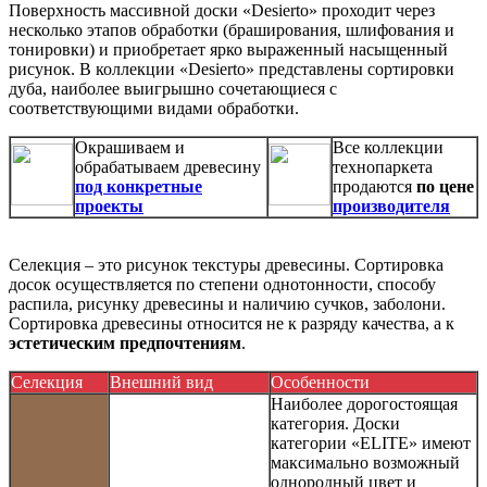
Поверхность массивной доски «Desierto» проходит через
несколько этапов обработки (браширования, шлифования и
тонировки) и приобретает ярко выраженный насыщенный
рисунок. В коллекции «Desierto» представлены сортировки
дуба, наиболее выигрышно сочетающиеся с
соответствующими видами обработки.
Окрашиваем и
Все коллекции
обрабатываем древесину
технопаркета
под конкретные
продаются
по цене
проекты
производителя
Селекция – это рисунок текстуры древесины. Сортировка
досок осуществляется по степени однотонности, способу
распила, рисунку древесины и наличию сучков, заболони.
Сортировка древесины относится не к разряду качества, а к
эстетическим предпочтениям
.
Селекция
Внешний вид
Особенности
Наиболее дорогостоящая
категория. Доски
категории «ELITE» имеют
максимально возможный
однородный цвет и