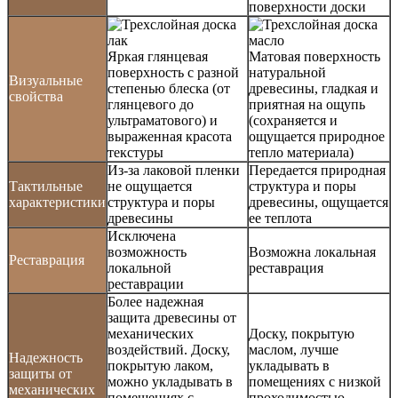
поверхности доски
Яркая глянцевая
Матовая поверхность
поверхность с разной
натуральной
Визуальные
степенью блеска (от
древесины, гладкая и
свойства
глянцевого до
приятная на ощупь
ультраматового) и
(сохраняется и
выраженная красота
ощущается природное
текстуры
тепло материала)
Из-за лаковой пленки
Передается природная
Тактильные
не ощущается
структура и поры
характеристики
структура и поры
древесины, ощущается
древесины
ее теплота
Исключена
возможность
Возможна локальная
Реставрация
локальной
реставрация
реставрации
Более надежная
защита древесины от
механических
Доску, покрытую
воздействий. Доску,
маслом, лучше
Надежность
покрытую лаком,
укладывать в
защиты от
можно укладывать в
помещениях с низкой
механических
помещениях с
проходимостью