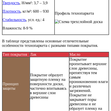
Твердость
, Н/мм²: 3,7 – 3,9
Плотность
, кг/м³: 600 – 930
Профиль технопаркета
Стабильность
, усл. ед.: 4
Влажность: 8-9 %
В таблице представлены основные отличительные
особенности технопаркета с разными типами покрытия.
Тип покрытия
Лак
Масло
Покрытие
пропитывает верхние
слои древесины,
препятствуя тем
Покрытие образует
самым
защитную пленку на
проникновению влаги
Принцип
поверхности доски,
и различных
защиты
частично впитываясь
загрязнений.
в верхние слои
Покрытие не
древесины
закрывает поры
древесины и не
образует пленку на