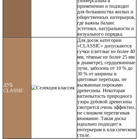
универсальна в
применении и подходит
для большинства жилых и
общественных интерьеров,
где важны баланс
эстетики, натуральности и
визуального порядка.
Для досок категории
«CLASSIC» допускаются
сучки (светлые не более 40
мм, тёмные не более 25 мм
в диаметре), сердцевинные
лучи, заболонь от 10 % до
30 % от ширины и
цветовые перепады, не
ДУБ
вызванные пороками
CLASSIC
древесины. Некоторая
витиеватость природного
узора дубовой древесины
смотрится очень эффектно,
не слишком перетягивая
внимание. Такая доска
идеально подходит к
интерьерам в классическом
стиле.