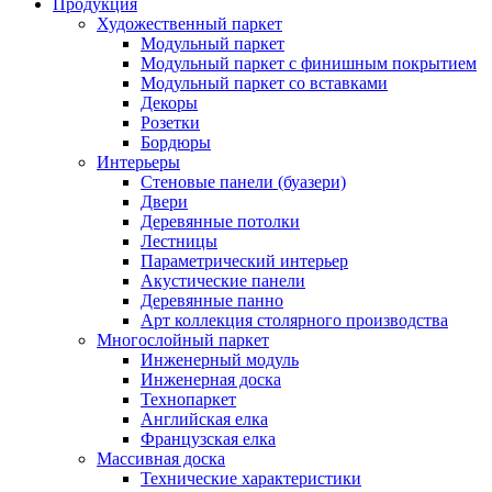
Продукция
Художественный паркет
Модульный паркет
Модульный паркет с финишным покрытием
Модульный паркет со вставками
Декоры
Розетки
Бордюры
Интерьеры
Стеновые панели (буазери)
Двери
Деревянные потолки
Лестницы
Параметрический интерьер
Акустические панели
Деревянные панно
Арт коллекция столярного производства
Многослойный паркет
Инженерный модуль
Инженерная доска
Технопаркет
Английская елка
Французская елка
Массивная доска
Технические характеристики