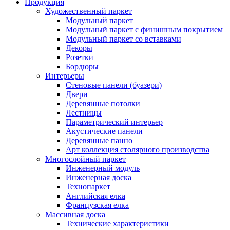
Продукция
Художественный паркет
Модульный паркет
Модульный паркет с финишным покрытием
Модульный паркет со вставками
Декоры
Розетки
Бордюры
Интерьеры
Стеновые панели (буазери)
Двери
Деревянные потолки
Лестницы
Параметрический интерьер
Акустические панели
Деревянные панно
Арт коллекция столярного производства
Многослойный паркет
Инженерный модуль
Инженерная доска
Технопаркет
Английская елка
Французская елка
Массивная доска
Технические характеристики