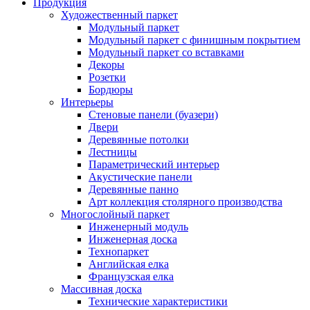
Продукция
Художественный паркет
Модульный паркет
Модульный паркет с финишным покрытием
Модульный паркет со вставками
Декоры
Розетки
Бордюры
Интерьеры
Стеновые панели (буазери)
Двери
Деревянные потолки
Лестницы
Параметрический интерьер
Акустические панели
Деревянные панно
Арт коллекция столярного производства
Многослойный паркет
Инженерный модуль
Инженерная доска
Технопаркет
Английская елка
Французская елка
Массивная доска
Технические характеристики