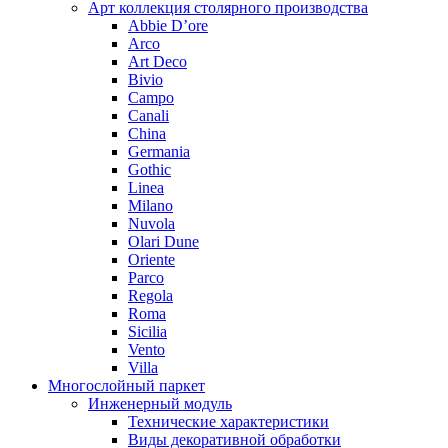
Арт коллекция столярного производства
Abbie D’ore
Arco
Art Deco
Bivio
Campo
Canali
China
Germania
Gothic
Linea
Milano
Nuvola
Olari Dune
Oriente
Parco
Regola
Roma
Sicilia
Vento
Villa
Многослойный паркет
Инженерный модуль
Технические характеристики
Виды декоративной обработки