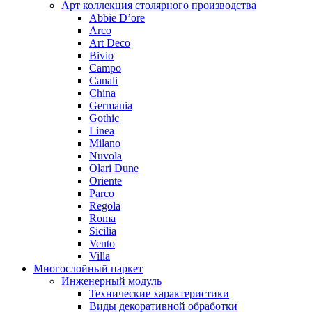
Арт коллекция столярного производства
Abbie D’ore
Arco
Art Deco
Bivio
Campo
Canali
China
Germania
Gothic
Linea
Milano
Nuvola
Olari Dune
Oriente
Parco
Regola
Roma
Sicilia
Vento
Villa
Многослойный паркет
Инженерный модуль
Технические характеристики
Виды декоративной обработки