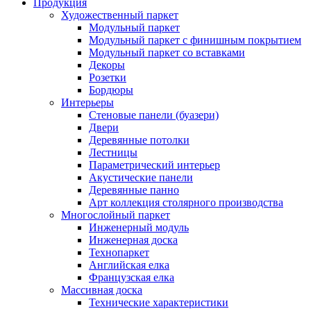
Продукция
Художественный паркет
Модульный паркет
Модульный паркет с финишным покрытием
Модульный паркет со вставками
Декоры
Розетки
Бордюры
Интерьеры
Стеновые панели (буазери)
Двери
Деревянные потолки
Лестницы
Параметрический интерьер
Акустические панели
Деревянные панно
Арт коллекция столярного производства
Многослойный паркет
Инженерный модуль
Инженерная доска
Технопаркет
Английская елка
Французская елка
Массивная доска
Технические характеристики