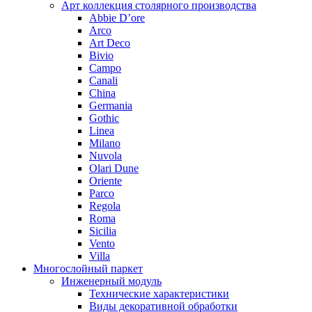
Арт коллекция столярного производства
Abbie D’ore
Arco
Art Deco
Bivio
Campo
Canali
China
Germania
Gothic
Linea
Milano
Nuvola
Olari Dune
Oriente
Parco
Regola
Roma
Sicilia
Vento
Villa
Многослойный паркет
Инженерный модуль
Технические характеристики
Виды декоративной обработки