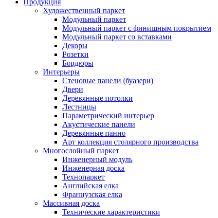
Продукция
Художественный паркет
Модульный паркет
Модульный паркет с финишным покрытием
Модульный паркет со вставками
Декоры
Розетки
Бордюры
Интерьеры
Стеновые панели (буазери)
Двери
Деревянные потолки
Лестницы
Параметрический интерьер
Акустические панели
Деревянные панно
Арт коллекция столярного производства
Многослойный паркет
Инженерный модуль
Инженерная доска
Технопаркет
Английская елка
Французская елка
Массивная доска
Технические характеристики