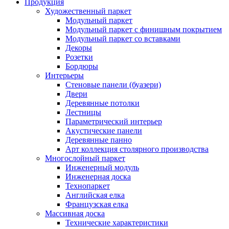
Продукция
Художественный паркет
Модульный паркет
Модульный паркет с финишным покрытием
Модульный паркет со вставками
Декоры
Розетки
Бордюры
Интерьеры
Стеновые панели (буазери)
Двери
Деревянные потолки
Лестницы
Параметрический интерьер
Акустические панели
Деревянные панно
Арт коллекция столярного производства
Многослойный паркет
Инженерный модуль
Инженерная доска
Технопаркет
Английская елка
Французская елка
Массивная доска
Технические характеристики