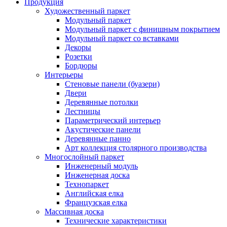
Продукция
Художественный паркет
Модульный паркет
Модульный паркет с финишным покрытием
Модульный паркет со вставками
Декоры
Розетки
Бордюры
Интерьеры
Стеновые панели (буазери)
Двери
Деревянные потолки
Лестницы
Параметрический интерьер
Акустические панели
Деревянные панно
Арт коллекция столярного производства
Многослойный паркет
Инженерный модуль
Инженерная доска
Технопаркет
Английская елка
Французская елка
Массивная доска
Технические характеристики