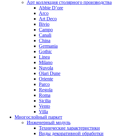
Арт коллекция столярного производства
Abbie D’ore
Arco
Art Deco
Bivio
Campo
Canali
China
Germania
Gothic
Linea
Milano
Nuvola
Olari Dune
Oriente
Parco
Regola
Roma
Sicilia
Vento
Villa
Многослойный паркет
Инженерный модуль
Технические характеристики
Виды декоративной обработки