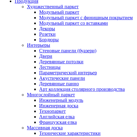
Продукция
Художественный паркет
Модульный паркет
Модульный паркет с финишным покрытием
Модульный паркет со вставками
Декоры
Розетки
Бордюры
Интерьеры
Стеновые панели (буазери)
Двери
Деревянные потолки
Лестницы
Параметрический интерьер
Акустические панели
Деревянные панно
Арт коллекция столярного производства
Многослойный паркет
Инженерный модуль
Инженерная доска
Технопаркет
Английская елка
Французская елка
Массивная доска
Технические характеристики