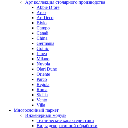
Арт коллекция столярного производства
Abbie D’ore
Arco
Art Deco
Bivio
Campo
Canali
China
Germania
Gothic
Linea
Milano
Nuvola
Olari Dune
Oriente
Parco
Regola
Roma
Sicilia
Vento
Villa
Многослойный паркет
Инженерный модуль
Технические характеристики
Виды декоративной обработки