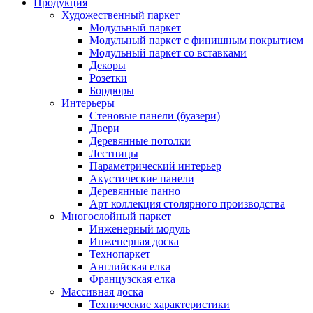
Продукция
Художественный паркет
Модульный паркет
Модульный паркет с финишным покрытием
Модульный паркет со вставками
Декоры
Розетки
Бордюры
Интерьеры
Стеновые панели (буазери)
Двери
Деревянные потолки
Лестницы
Параметрический интерьер
Акустические панели
Деревянные панно
Арт коллекция столярного производства
Многослойный паркет
Инженерный модуль
Инженерная доска
Технопаркет
Английская елка
Французская елка
Массивная доска
Технические характеристики