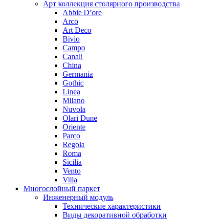
Арт коллекция столярного производства
Abbie D’ore
Arco
Art Deco
Bivio
Campo
Canali
China
Germania
Gothic
Linea
Milano
Nuvola
Olari Dune
Oriente
Parco
Regola
Roma
Sicilia
Vento
Villa
Многослойный паркет
Инженерный модуль
Технические характеристики
Виды декоративной обработки