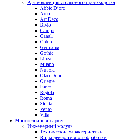
Арт коллекция столярного производства
Abbie D’ore
Arco
Art Deco
Bivio
Campo
Canali
China
Germania
Gothic
Linea
Milano
Nuvola
Olari Dune
Oriente
Parco
Regola
Roma
Sicilia
Vento
Villa
Многослойный паркет
Инженерный модуль
Технические характеристики
Виды декоративной обработки