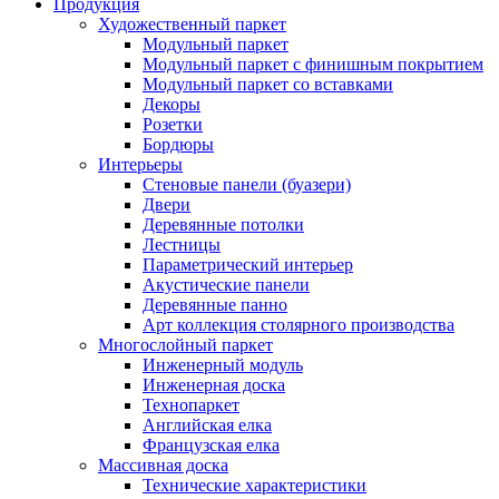
Продукция
Художественный паркет
Модульный паркет
Модульный паркет с финишным покрытием
Модульный паркет со вставками
Декоры
Розетки
Бордюры
Интерьеры
Стеновые панели (буазери)
Двери
Деревянные потолки
Лестницы
Параметрический интерьер
Акустические панели
Деревянные панно
Арт коллекция столярного производства
Многослойный паркет
Инженерный модуль
Инженерная доска
Технопаркет
Английская елка
Французская елка
Массивная доска
Технические характеристики