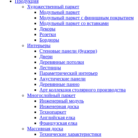
Продукция
Художественный паркет
Модульный паркет
Модульный паркет с финишным покрытием
Модульный паркет со вставками
Декоры
Розетки
Бордюры
Интерьеры
Стеновые панели (буазери)
Двери
Деревянные потолки
Лестницы
Параметрический интерьер
Акустические панели
Деревянные панно
Арт коллекция столярного производства
Многослойный паркет
Инженерный модуль
Инженерная доска
Технопаркет
Английская елка
Французская елка
Массивная доска
Технические характеристики