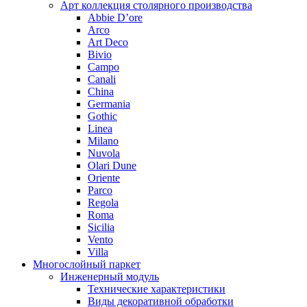
Арт коллекция столярного производства
Abbie D’ore
Arco
Art Deco
Bivio
Campo
Canali
China
Germania
Gothic
Linea
Milano
Nuvola
Olari Dune
Oriente
Parco
Regola
Roma
Sicilia
Vento
Villa
Многослойный паркет
Инженерный модуль
Технические характеристики
Виды декоративной обработки