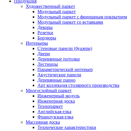
Продукция
Художественный паркет
Модульный паркет
Модульный паркет с финишным покрытием
Модульный паркет со вставками
Декоры
Розетки
Бордюры
Интерьеры
Стеновые панели (буазери)
Двери
Деревянные потолки
Лестницы
Параметрический интерьер
Акустические панели
Деревянные панно
Арт коллекция столярного производства
Многослойный паркет
Инженерный модуль
Инженерная доска
Технопаркет
Английская елка
Французская елка
Массивная доска
Технические характеристики