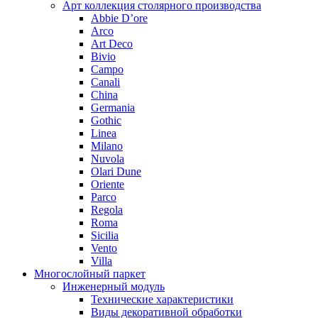
Арт коллекция столярного производства
Abbie D’ore
Arco
Art Deco
Bivio
Campo
Canali
China
Germania
Gothic
Linea
Milano
Nuvola
Olari Dune
Oriente
Parco
Regola
Roma
Sicilia
Vento
Villa
Многослойный паркет
Инженерный модуль
Технические характеристики
Виды декоративной обработки