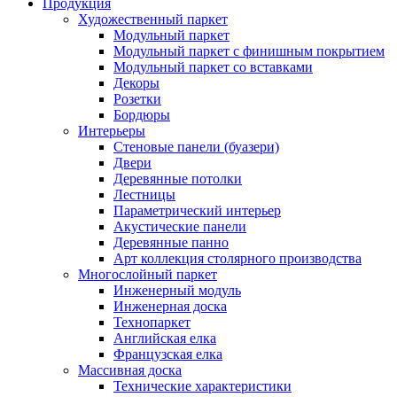
Продукция
Художественный паркет
Модульный паркет
Модульный паркет с финишным покрытием
Модульный паркет со вставками
Декоры
Розетки
Бордюры
Интерьеры
Стеновые панели (буазери)
Двери
Деревянные потолки
Лестницы
Параметрический интерьер
Акустические панели
Деревянные панно
Арт коллекция столярного производства
Многослойный паркет
Инженерный модуль
Инженерная доска
Технопаркет
Английская елка
Французская елка
Массивная доска
Технические характеристики