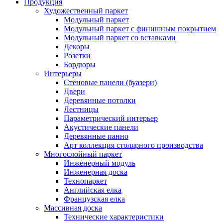
Продукция
Художественный паркет
Модульный паркет
Модульный паркет с финишным покрытием
Модульный паркет со вставками
Декоры
Розетки
Бордюры
Интерьеры
Стеновые панели (буазери)
Двери
Деревянные потолки
Лестницы
Параметрический интерьер
Акустические панели
Деревянные панно
Арт коллекция столярного производства
Многослойный паркет
Инженерный модуль
Инженерная доска
Технопаркет
Английская елка
Французская елка
Массивная доска
Технические характеристики