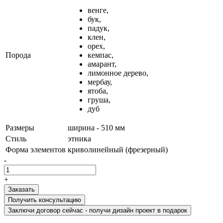
венге,
бук,
падук,
клен,
орех,
Порода
кемпас,
амарант,
лимонное дерево,
мербау,
ятоба,
груша,
дуб
Размеры
ширина - 510 мм
Стиль
этника
Форма элементов
криволинейный (фрезерный)
-
+
Получить консультацию
Заключи договор сейчас - получи дизайн проект в подарок