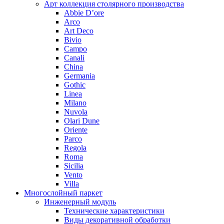
Арт коллекция столярного производства
Abbie D’ore
Arco
Art Deco
Bivio
Campo
Canali
China
Germania
Gothic
Linea
Milano
Nuvola
Olari Dune
Oriente
Parco
Regola
Roma
Sicilia
Vento
Villa
Многослойный паркет
Инженерный модуль
Технические характеристики
Виды декоративной обработки