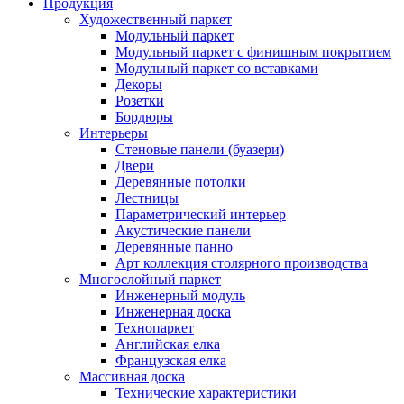
Продукция
Художественный паркет
Модульный паркет
Модульный паркет с финишным покрытием
Модульный паркет со вставками
Декоры
Розетки
Бордюры
Интерьеры
Стеновые панели (буазери)
Двери
Деревянные потолки
Лестницы
Параметрический интерьер
Акустические панели
Деревянные панно
Арт коллекция столярного производства
Многослойный паркет
Инженерный модуль
Инженерная доска
Технопаркет
Английская елка
Французская елка
Массивная доска
Технические характеристики