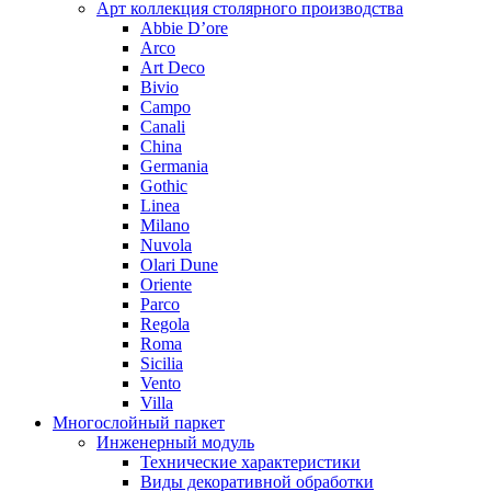
Арт коллекция столярного производства
Abbie D’ore
Arco
Art Deco
Bivio
Campo
Canali
China
Germania
Gothic
Linea
Milano
Nuvola
Olari Dune
Oriente
Parco
Regola
Roma
Sicilia
Vento
Villa
Многослойный паркет
Инженерный модуль
Технические характеристики
Виды декоративной обработки