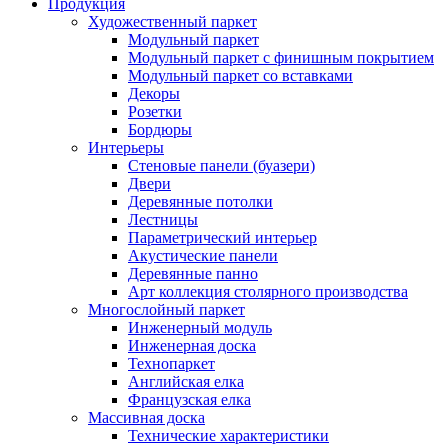
Продукция
Художественный паркет
Модульный паркет
Модульный паркет с финишным покрытием
Модульный паркет со вставками
Декоры
Розетки
Бордюры
Интерьеры
Стеновые панели (буазери)
Двери
Деревянные потолки
Лестницы
Параметрический интерьер
Акустические панели
Деревянные панно
Арт коллекция столярного производства
Многослойный паркет
Инженерный модуль
Инженерная доска
Технопаркет
Английская елка
Французская елка
Массивная доска
Технические характеристики