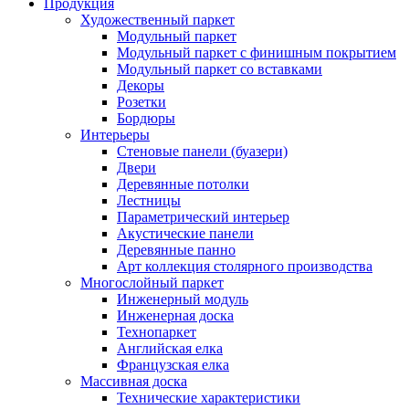
Продукция
Художественный паркет
Модульный паркет
Модульный паркет с финишным покрытием
Модульный паркет со вставками
Декоры
Розетки
Бордюры
Интерьеры
Стеновые панели (буазери)
Двери
Деревянные потолки
Лестницы
Параметрический интерьер
Акустические панели
Деревянные панно
Арт коллекция столярного производства
Многослойный паркет
Инженерный модуль
Инженерная доска
Технопаркет
Английская елка
Французская елка
Массивная доска
Технические характеристики