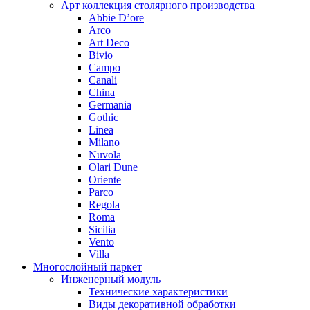
Арт коллекция столярного производства
Abbie D’ore
Arco
Art Deco
Bivio
Campo
Canali
China
Germania
Gothic
Linea
Milano
Nuvola
Olari Dune
Oriente
Parco
Regola
Roma
Sicilia
Vento
Villa
Многослойный паркет
Инженерный модуль
Технические характеристики
Виды декоративной обработки