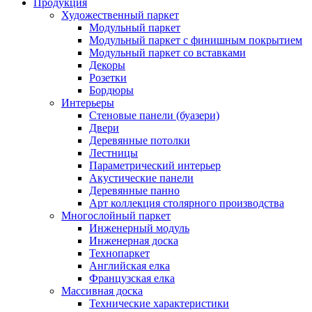
Продукция
Художественный паркет
Модульный паркет
Модульный паркет с финишным покрытием
Модульный паркет со вставками
Декоры
Розетки
Бордюры
Интерьеры
Стеновые панели (буазери)
Двери
Деревянные потолки
Лестницы
Параметрический интерьер
Акустические панели
Деревянные панно
Арт коллекция столярного производства
Многослойный паркет
Инженерный модуль
Инженерная доска
Технопаркет
Английская елка
Французская елка
Массивная доска
Технические характеристики