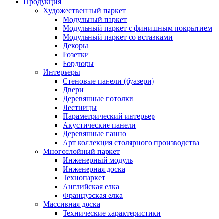
Продукция
Художественный паркет
Модульный паркет
Модульный паркет с финишным покрытием
Модульный паркет со вставками
Декоры
Розетки
Бордюры
Интерьеры
Стеновые панели (буазери)
Двери
Деревянные потолки
Лестницы
Параметрический интерьер
Акустические панели
Деревянные панно
Арт коллекция столярного производства
Многослойный паркет
Инженерный модуль
Инженерная доска
Технопаркет
Английская елка
Французская елка
Массивная доска
Технические характеристики