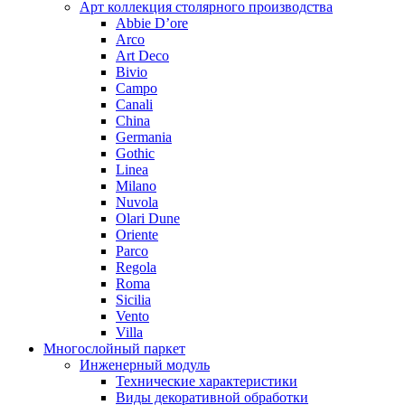
Арт коллекция столярного производства
Abbie D’ore
Arco
Art Deco
Bivio
Campo
Canali
China
Germania
Gothic
Linea
Milano
Nuvola
Olari Dune
Oriente
Parco
Regola
Roma
Sicilia
Vento
Villa
Многослойный паркет
Инженерный модуль
Технические характеристики
Виды декоративной обработки