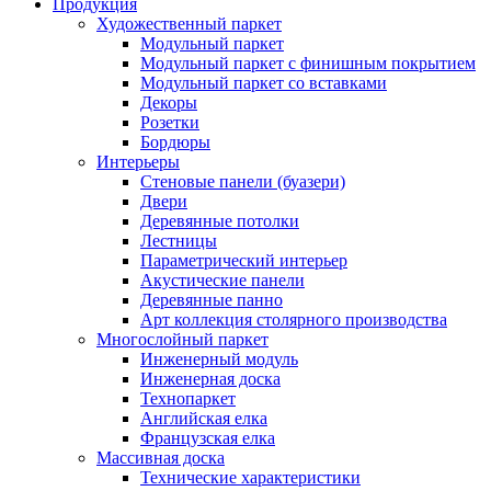
Продукция
Художественный паркет
Модульный паркет
Модульный паркет с финишным покрытием
Модульный паркет со вставками
Декоры
Розетки
Бордюры
Интерьеры
Стеновые панели (буазери)
Двери
Деревянные потолки
Лестницы
Параметрический интерьер
Акустические панели
Деревянные панно
Арт коллекция столярного производства
Многослойный паркет
Инженерный модуль
Инженерная доска
Технопаркет
Английская елка
Французская елка
Массивная доска
Технические характеристики