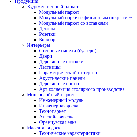
Продукция
Художественный паркет
Модульный паркет
Модульный паркет с финишным покрытием
Модульный паркет со вставками
Декоры
Розетки
Бордюры
Интерьеры
Стеновые панели (буазери)
Двери
Деревянные потолки
Лестницы
Параметрический интерьер
Акустические панели
Деревянные панно
Арт коллекция столярного производства
Многослойный паркет
Инженерный модуль
Инженерная доска
Технопаркет
Английская елка
Французская елка
Массивная доска
Технические характеристики