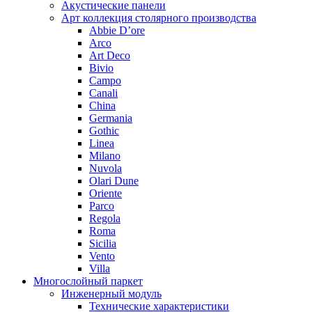
Акустические панели
Арт коллекция столярного производства
Abbie D’ore
Arco
Art Deco
Bivio
Campo
Canali
China
Germania
Gothic
Linea
Milano
Nuvola
Olari Dune
Oriente
Parco
Regola
Roma
Sicilia
Vento
Villa
Многослойный паркет
Инженерный модуль
Технические характеристики