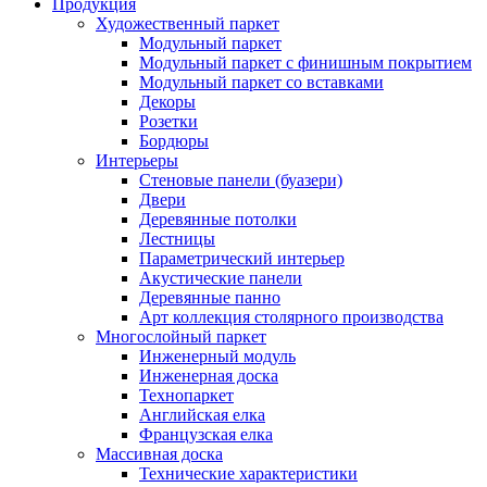
Продукция
Художественный паркет
Модульный паркет
Модульный паркет с финишным покрытием
Модульный паркет со вставками
Декоры
Розетки
Бордюры
Интерьеры
Стеновые панели (буазери)
Двери
Деревянные потолки
Лестницы
Параметрический интерьер
Акустические панели
Деревянные панно
Арт коллекция столярного производства
Многослойный паркет
Инженерный модуль
Инженерная доска
Технопаркет
Английская елка
Французская елка
Массивная доска
Технические характеристики