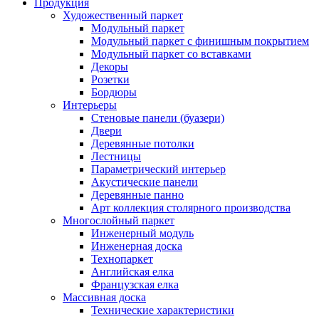
Продукция
Художественный паркет
Модульный паркет
Модульный паркет с финишным покрытием
Модульный паркет со вставками
Декоры
Розетки
Бордюры
Интерьеры
Стеновые панели (буазери)
Двери
Деревянные потолки
Лестницы
Параметрический интерьер
Акустические панели
Деревянные панно
Арт коллекция столярного производства
Многослойный паркет
Инженерный модуль
Инженерная доска
Технопаркет
Английская елка
Французская елка
Массивная доска
Технические характеристики