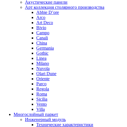
Акустические панели
Арт коллекция столярного производства
Abbie D’ore
Arco
Art Deco
Bivio
Campo
Canali
China
Germania
Gothic
Linea
Milano
Nuvola
Olari Dune
Oriente
Parco
Regola
Roma
Sicilia
Vento
Villa
Многослойный паркет
Инженерный модуль
Технические характеристики