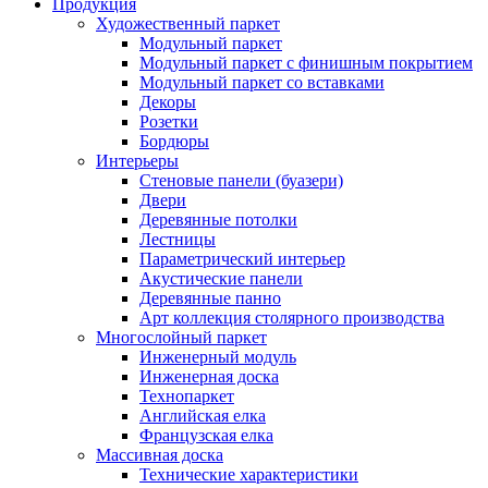
Продукция
Художественный паркет
Модульный паркет
Модульный паркет с финишным покрытием
Модульный паркет со вставками
Декоры
Розетки
Бордюры
Интерьеры
Стеновые панели (буазери)
Двери
Деревянные потолки
Лестницы
Параметрический интерьер
Акустические панели
Деревянные панно
Арт коллекция столярного производства
Многослойный паркет
Инженерный модуль
Инженерная доска
Технопаркет
Английская елка
Французская елка
Массивная доска
Технические характеристики