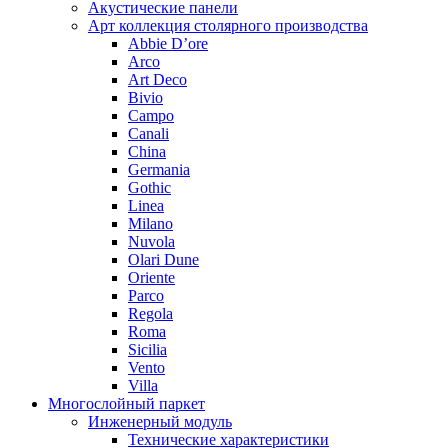
Акустические панели
Арт коллекция столярного производства
Abbie D’ore
Arco
Art Deco
Bivio
Campo
Canali
China
Germania
Gothic
Linea
Milano
Nuvola
Olari Dune
Oriente
Parco
Regola
Roma
Sicilia
Vento
Villa
Многослойный паркет
Инженерный модуль
Технические характеристики