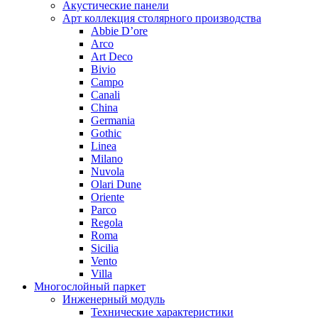
Акустические панели
Арт коллекция столярного производства
Abbie D’ore
Arco
Art Deco
Bivio
Campo
Canali
China
Germania
Gothic
Linea
Milano
Nuvola
Olari Dune
Oriente
Parco
Regola
Roma
Sicilia
Vento
Villa
Многослойный паркет
Инженерный модуль
Технические характеристики