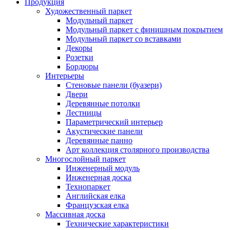
Продукция
Художественный паркет
Модульный паркет
Модульный паркет с финишным покрытием
Модульный паркет со вставками
Декоры
Розетки
Бордюры
Интерьеры
Стеновые панели (буазери)
Двери
Деревянные потолки
Лестницы
Параметрический интерьер
Акустические панели
Деревянные панно
Арт коллекция столярного производства
Многослойный паркет
Инженерный модуль
Инженерная доска
Технопаркет
Английская елка
Французская елка
Массивная доска
Технические характеристики