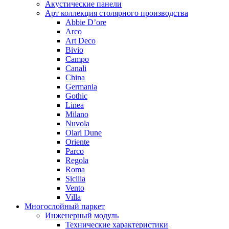
Акустические панели
Арт коллекция столярного производства
Abbie D’ore
Arco
Art Deco
Bivio
Campo
Canali
China
Germania
Gothic
Linea
Milano
Nuvola
Olari Dune
Oriente
Parco
Regola
Roma
Sicilia
Vento
Villa
Многослойный паркет
Инженерный модуль
Технические характеристики