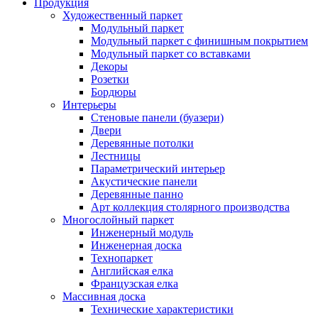
Продукция
Художественный паркет
Модульный паркет
Модульный паркет с финишным покрытием
Модульный паркет со вставками
Декоры
Розетки
Бордюры
Интерьеры
Стеновые панели (буазери)
Двери
Деревянные потолки
Лестницы
Параметрический интерьер
Акустические панели
Деревянные панно
Арт коллекция столярного производства
Многослойный паркет
Инженерный модуль
Инженерная доска
Технопаркет
Английская елка
Французская елка
Массивная доска
Технические характеристики