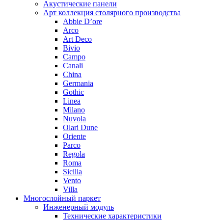
Акустические панели
Арт коллекция столярного производства
Abbie D’ore
Arco
Art Deco
Bivio
Campo
Canali
China
Germania
Gothic
Linea
Milano
Nuvola
Olari Dune
Oriente
Parco
Regola
Roma
Sicilia
Vento
Villa
Многослойный паркет
Инженерный модуль
Технические характеристики