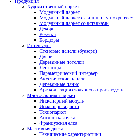
Продукция
Художественный паркет
Модульный паркет
Модульный паркет с финишным покрытием
Модульный паркет со вставками
Декоры
Розетки
Бордюры
Интерьеры
Стеновые панели (буазери)
Двери
Деревянные потолки
Лестницы
Параметрический интерьер
Акустические панели
Деревянные панно
Арт коллекция столярного производства
Многослойный паркет
Инженерный модуль
Инженерная доска
Технопаркет
Английская елка
Французская елка
Массивная доска
Технические характеристики