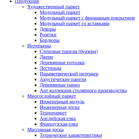
Продукция
Художественный паркет
Модульный паркет
Модульный паркет с финишным покрытием
Модульный паркет со вставками
Декоры
Розетки
Бордюры
Интерьеры
Стеновые панели (буазери)
Двери
Деревянные потолки
Лестницы
Параметрический интерьер
Акустические панели
Деревянные панно
Арт коллекция столярного производства
Многослойный паркет
Инженерный модуль
Инженерная доска
Технопаркет
Английская елка
Французская елка
Массивная доска
Технические характеристики