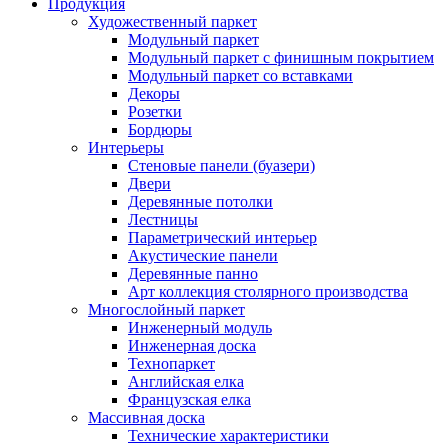
Продукция
Художественный паркет
Модульный паркет
Модульный паркет с финишным покрытием
Модульный паркет со вставками
Декоры
Розетки
Бордюры
Интерьеры
Стеновые панели (буазери)
Двери
Деревянные потолки
Лестницы
Параметрический интерьер
Акустические панели
Деревянные панно
Арт коллекция столярного производства
Многослойный паркет
Инженерный модуль
Инженерная доска
Технопаркет
Английская елка
Французская елка
Массивная доска
Технические характеристики