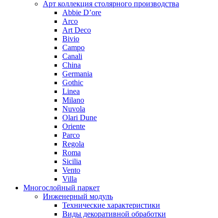
Арт коллекция столярного производства
Abbie D’ore
Arco
Art Deco
Bivio
Campo
Canali
China
Germania
Gothic
Linea
Milano
Nuvola
Olari Dune
Oriente
Parco
Regola
Roma
Sicilia
Vento
Villa
Многослойный паркет
Инженерный модуль
Технические характеристики
Виды декоративной обработки