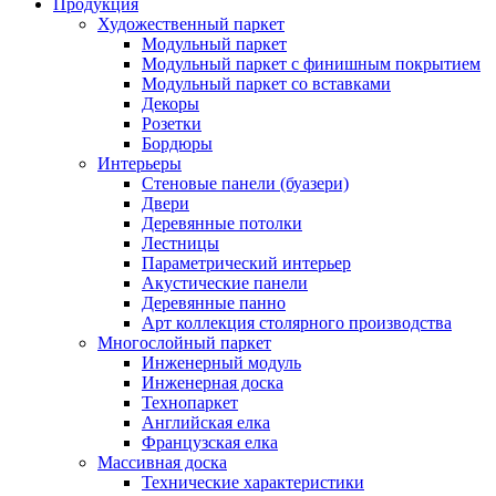
Продукция
Художественный паркет
Модульный паркет
Модульный паркет с финишным покрытием
Модульный паркет со вставками
Декоры
Розетки
Бордюры
Интерьеры
Стеновые панели (буазери)
Двери
Деревянные потолки
Лестницы
Параметрический интерьер
Акустические панели
Деревянные панно
Арт коллекция столярного производства
Многослойный паркет
Инженерный модуль
Инженерная доска
Технопаркет
Английская елка
Французская елка
Массивная доска
Технические характеристики