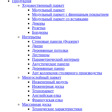
Продукция
Художественный паркет
Модульный паркет
Модульный паркет с финишным покрытием
Модульный паркет со вставками
Декоры
Розетки
Бордюры
Интерьеры
Стеновые панели (буазери)
Двери
Деревянные потолки
Лестницы
Параметрический интерьер
Акустические панели
Деревянные панно
Арт коллекция столярного производства
Многослойный паркет
Инженерный модуль
Инженерная доска
Технопаркет
Английская елка
Французская елка
Массивная доска
Технические характеристики