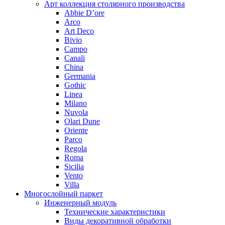
Арт коллекция столярного производства
Abbie D’ore
Arco
Art Deco
Bivio
Campo
Canali
China
Germania
Gothic
Linea
Milano
Nuvola
Olari Dune
Oriente
Parco
Regola
Roma
Sicilia
Vento
Villa
Многослойный паркет
Инженерный модуль
Технические характеристики
Виды декоративной обработки