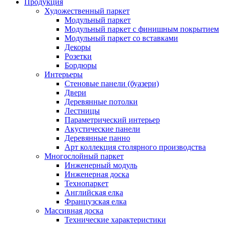
Продукция
Художественный паркет
Модульный паркет
Модульный паркет с финишным покрытием
Модульный паркет со вставками
Декоры
Розетки
Бордюры
Интерьеры
Стеновые панели (буазери)
Двери
Деревянные потолки
Лестницы
Параметрический интерьер
Акустические панели
Деревянные панно
Арт коллекция столярного производства
Многослойный паркет
Инженерный модуль
Инженерная доска
Технопаркет
Английская елка
Французская елка
Массивная доска
Технические характеристики