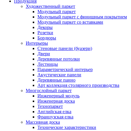
Продукция
Художественный паркет
Модульный паркет
Модульный паркет с финишным покрытием
Модульный паркет со вставками
Декоры
Розетки
Бордюры
Интерьеры
Стеновые панели (буазери)
Двери
Деревянные потолки
Лестницы
Параметрический интерьер
Акустические панели
Деревянные панно
Арт коллекция столярного производства
Многослойный паркет
Инженерный модуль
Инженерная доска
Технопаркет
Английская елка
Французская елка
Массивная доска
Технические характеристики