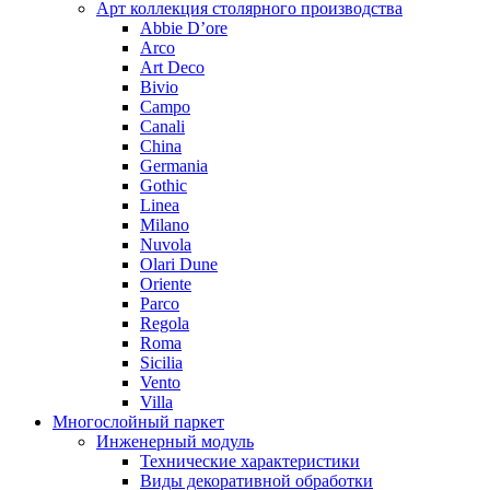
Арт коллекция столярного производства
Abbie D’ore
Arco
Art Deco
Bivio
Campo
Canali
China
Germania
Gothic
Linea
Milano
Nuvola
Olari Dune
Oriente
Parco
Regola
Roma
Sicilia
Vento
Villa
Многослойный паркет
Инженерный модуль
Технические характеристики
Виды декоративной обработки