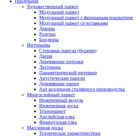
Продукция
Художественный паркет
Модульный паркет
Модульный паркет с финишным покрытием
Модульный паркет со вставками
Декоры
Розетки
Бордюры
Интерьеры
Стеновые панели (буазери)
Двери
Деревянные потолки
Лестницы
Параметрический интерьер
Акустические панели
Деревянные панно
Арт коллекция столярного производства
Многослойный паркет
Инженерный модуль
Инженерная доска
Технопаркет
Английская елка
Французская елка
Массивная доска
Технические характеристики