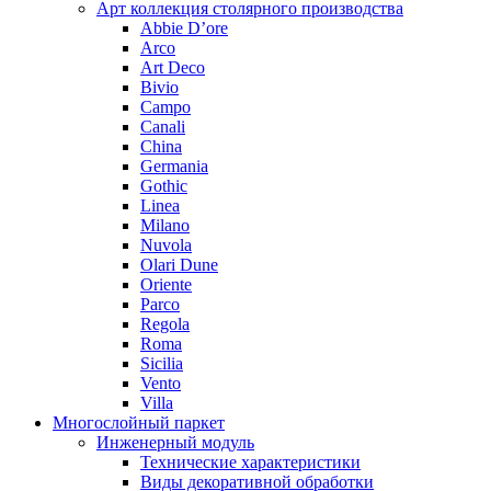
Арт коллекция столярного производства
Abbie D’ore
Arco
Art Deco
Bivio
Campo
Canali
China
Germania
Gothic
Linea
Milano
Nuvola
Olari Dune
Oriente
Parco
Regola
Roma
Sicilia
Vento
Villa
Многослойный паркет
Инженерный модуль
Технические характеристики
Виды декоративной обработки