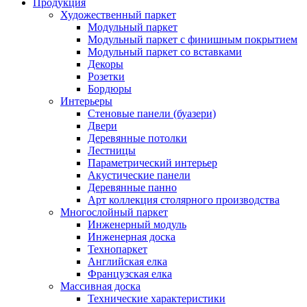
Продукция
Художественный паркет
Модульный паркет
Модульный паркет с финишным покрытием
Модульный паркет со вставками
Декоры
Розетки
Бордюры
Интерьеры
Стеновые панели (буазери)
Двери
Деревянные потолки
Лестницы
Параметрический интерьер
Акустические панели
Деревянные панно
Арт коллекция столярного производства
Многослойный паркет
Инженерный модуль
Инженерная доска
Технопаркет
Английская елка
Французская елка
Массивная доска
Технические характеристики